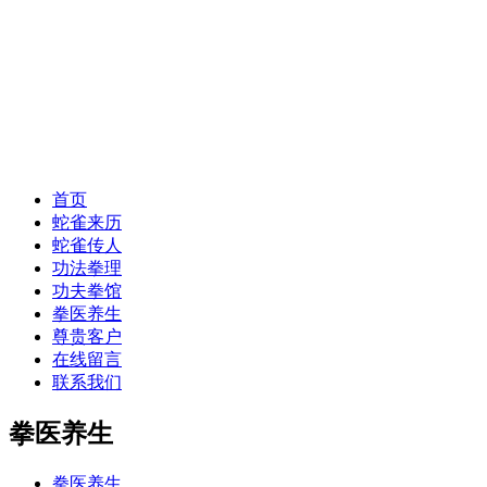
首页
蛇雀来历
蛇雀传人
功法拳理
功夫拳馆
拳医养生
尊贵客户
在线留言
联系我们
拳医养生
拳医养生